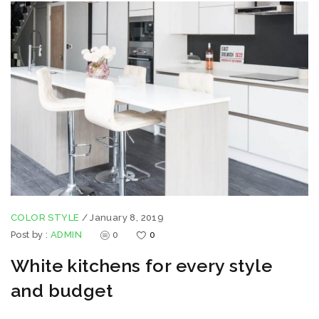
COLOR STYLE
/
January 8, 2019
Post by :
ADMIN
0
0
White kitchens for every style
and budget