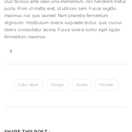
Duis facilisis ante vitae urna elementum, nec hendrerit metus
porta. Proin id mattis erat, id ultrices sem. Fusce sagittis
maximus nisl quis laoreet. Nam pharetra fermentum
dignissim. Vestibulum viverra vulputate lectus, quis cursus
libero consectetur lacinia. Fusce viverra tortor eget ligula
fermentum maximus.
2
Color Style
Design
Guide
Kitchen
SHARE THIS POST :