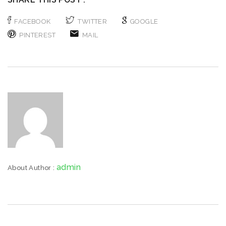
FACEBOOK
TWITTER
GOOGLE
PINTEREST
MAIL
admin
About Author :